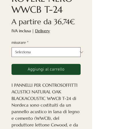
WWCB T-24
Prezzo
A partire da
36,74€
scontato
IVA inclusa
|
Delivery
misurare
*
Aggiungi al carrello
I PANNELLI PER CONTROSOFFITTI
ACUSTICI NATURAL OAK
BLACKACOUSTIC WWCB T-24 di
Nordeca sono costituiti da un
pannello acustico in lana di legno
e cemento (WWCB), del
produttore lettone Cewood, e da