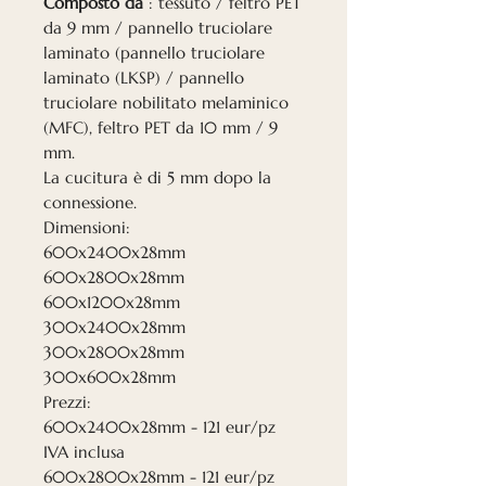
Composto da
: tessuto / feltro PET
da 9 mm / pannello truciolare
laminato (pannello truciolare
laminato (LKSP) / pannello
truciolare nobilitato melaminico
(MFC), feltro PET da 10 mm / 9
mm.
La cucitura è di 5 mm dopo la
connessione.
Dimensioni:
600x2400x28mm
600x2800x28mm
600x1200x28mm
300x2400x28mm
300x2800x28mm
300x600x28mm
Prezzi:
600x2400x28mm - 121 eur/pz
IVA inclusa
600x2800x28mm - 121 eur/pz