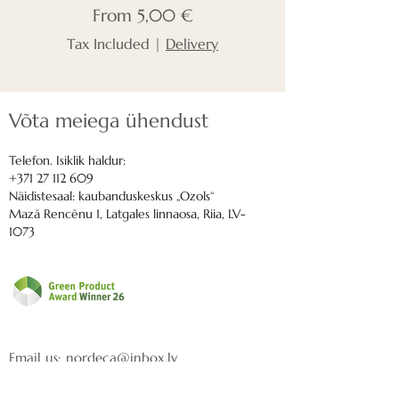
Sale Price
From
5,00 €
Tax Included
|
Delivery
Võta meiega ühendust
Telefon. Isiklik haldur:
+371 27 112 609
Näidistesaal: kaubanduskeskus „Ozols“
Mazā Rencēnu 1, Latgales linnaosa, Riia, LV-
1073
Email us:
nordeca@inbox.lv
Delivery