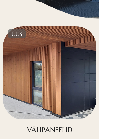
UUS
VÄLIPANEELID