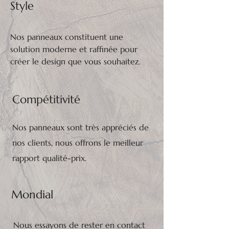
Style
Nos panneaux constituent une
solution moderne et raffinée pour
créer le design que vous souhaitez.
Compétitivité
Nos panneaux sont très appréciés de
nos clients, nous offrons le meilleur
rapport qualité-prix.
Mondial
Nous essayons de rester en contact