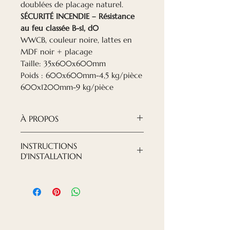
doublées de placage naturel.
SÉCURITÉ INCENDIE – Résistance
au feu classée B-s1, d0
WWCB, couleur noire, lattes en
MDF noir + placage
Taille: 35х600х600mm
Poids : 600х600mm-4,5 kg/pièce
600x1200mm-9 kg/pièce
À PROPOS
Les PLAFONDS SUSPENDUS
INSTRUCTIONS
ACOUSTIQUES Nordeca
D'INSTALLATION
WWCB T-24 sont constitués
Les panneaux sont montés sur
d'un panneau acoustique en
le système de profilés pour
laine de bois et ciment
plafonds suspendus T-24
(WWCB), du fabricant letton
Cewood et de lattes MDF,
doublées de placage naturel.