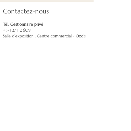
Le dos du panneau est
Contactez-nous
recouvert de PET FELT, ce qui
crée
une isolation acoustique
Tél. Gestionnaire privé :
supplémentaire.
+371 27 112 609
Les panneaux WWCB sont un
Salle d'exposition : Centre commercial « Ozols
»
matériau 100% naturel
Mazā Rencēnu 1, Latgales priekšpilsēta, Riga,
composé de bois et de ciment
LV-1073
de première qualité. Les
éléments fondamentaux de la
construction – le bois et le
ciment – sont fusionnés dans
les panneaux en laine de bois
en combinant la résilience du
Envoyez-nous un courriel :
nordeca@inbox.lv
ciment avec les propriétés
naturelles du bois. L'utilisation
Livraison
des panneaux en laine de bois
continue de se développer
rapidement, en raison des