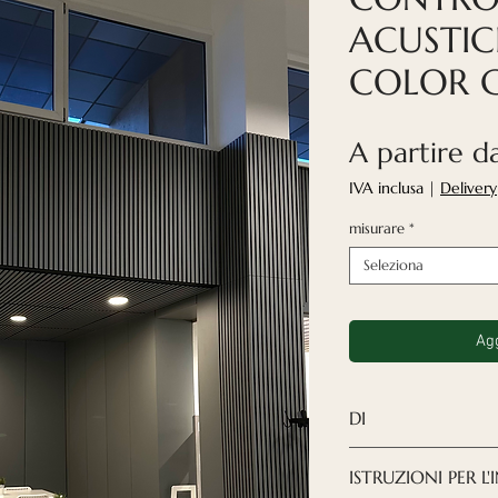
ACUSTICI
COLOR 
A partire 
IVA inclusa
|
Delivery
misurare
*
Seleziona
Agg
DI
I pannelli acusti
ISTRUZIONI PER L
una soluzione mo