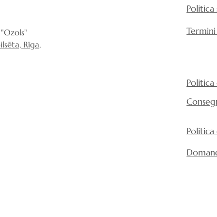
Politica
Termini
"Ozols"
lsēta, Rīga,
Politica
Conseg
Politica
Domand