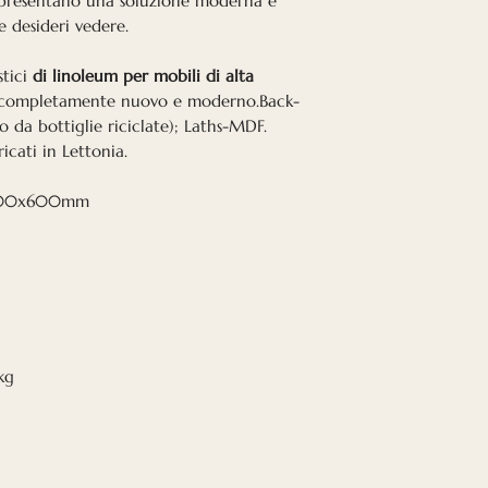
resentano una soluzione moderna e
pannelli acustici i
e desideri vedere.
mm con lana miner
davvero important
stici
di linoleum per mobili di alta
cattiva acustica.
n completamente nuovo e moderno.Back-
o da bottiglie riciclate); Laths-MDF.
Anche in ufficio 
icati in Lettonia.
perché un ambien
dipendenti più fel
2x600x600mm
hanno anche dimo
una buona acusti
ogni cliente, risp
cattiva acustica. 
di un ambiente s
la tua salute.
 kg
Visualizza il dia