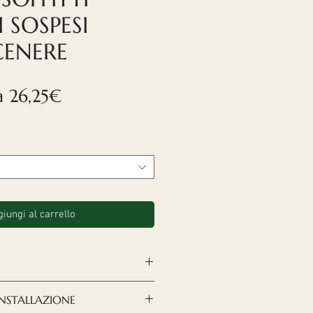
 SOSPESI
CENERE
Prezzo
da
26,25€
scontato
iungi al carrello
ci Nordeca
rappresentano
'INSTALLAZIONE
derna e raffinata per creare