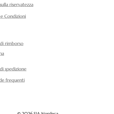
 sulla riservatezza
 e Condizioni
 di rimborso
na
 di spedizione
e frequenti
© 2026 SIA Nordeca