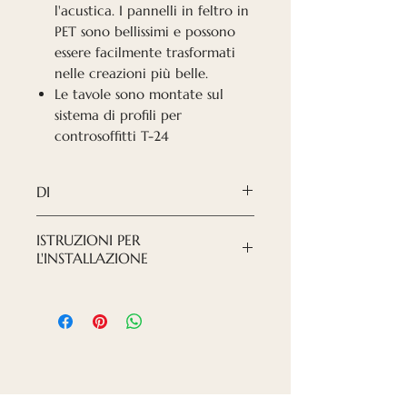
l'acustica. I pannelli in feltro in
PET sono bellissimi e possono
essere facilmente trasformati
nelle creazioni più belle.
Le tavole sono montate sul
sistema di profili per
controsoffitti T-24
DI
Peso (per pezzo)
ISTRUZIONI PER
0,3kg
L'INSTALLAZIONE
Materiale
Le tavole sono montate sul
Feltro PET
sistema di profili per
Dimensioni
controsoffitti T-24
600x600x9mm
Classe di infiammabilità
B1