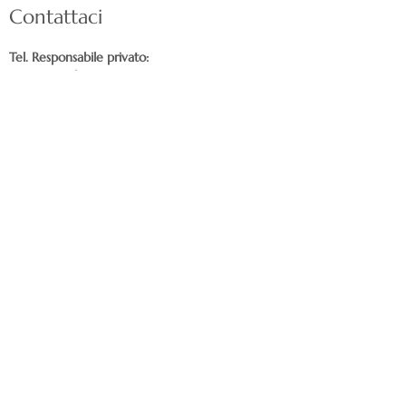
Contattaci
Tel. Responsabile privato:
+371 27 112 609
Showroom: Centro commerciale "Ozols"
Mazā Rencēnu 1, Lettonia priekšpilsēta, Rīga,
LV-1073
Scrivici a:
nordeca@inbox.lv
Consegna
Assistenza clienti