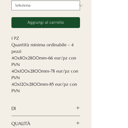
Aggiungi al carrello
1 PZ
Quantità minima ordinabile - 4
pezzi
40x80x2800mm-66 eur/pz con
PVN
40x100x2800mm-78 eur/pz con
PVN
40x120x2800mm-85 eur/pz con
PVN
DI
Le nostre pareti divisorie in
QUALITÀ
legno Nordeca sono state