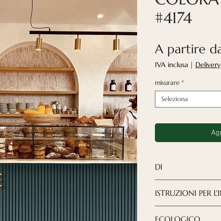
#4174
A partire 
IVA inclusa
|
Delivery
misurare
*
Seleziona
Agg
DI
I pannelli acusti
ISTRUZIONI PER L
una soluzione mo
il design che desi
SCARICA LE IST
ECOLOGICO