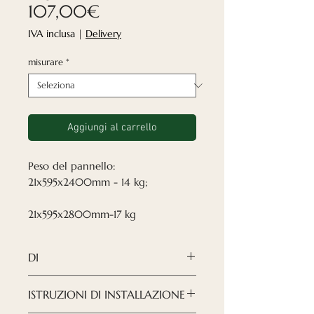
Prezzo
107,00€
scontato
IVA inclusa
|
Delivery
misurare
*
Aggiungi al carrello
Peso del pannello:
21x595x2400mm - 14 kg;
21x595x2800mm-17 kg
DI
✓Verniciato
ISTRUZIONI DI INSTALLAZIONE
I nostri pannelli murali in legno