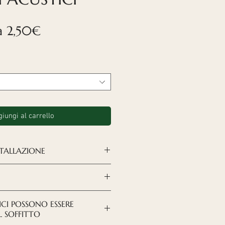
Prezzo
da
2,50€
scontato
iungi al carrello
STALLAZIONE
RUZIONI QUI
ispettare l'ambiente: sia la
ICI POSSONO ESSERE
pannelli che il nostro
UL SOFFITTO
zano materiali riciclati. Il