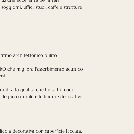
luzione eccellente per interni
davvero important
oggiorni, uffici, studi, caffè e strutture
è scadente.
Anche in ufficio 
poiché un ambien
dipendenti più fel
hanno inoltre dim
 ritmo architettonico pulito
una buona acusti
per cliente rispet
RO che migliora l'assorbimento acustico
acustica. In altr
rni
acustico ottimale
Visualizza il dia
ura di alta qualità che imita in modo
i legno naturale e le finiture decorative
llicola decorativa con superficie laccata,