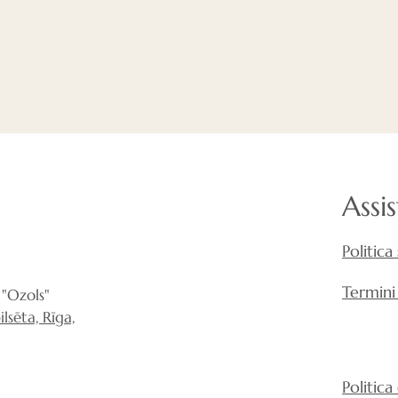
Assi
Politica
Termini
"Ozols"
lsēta, Rīga,
Politica