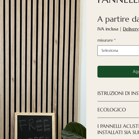
A partire 
IVA inclusa
|
Delivery
misurare
*
Seleziona
Agg
ISTRUZIONI DI IN
SCARICA LE IST
ECOLOGICO
Ci impegniamo a r
I PANNELLI ACUST
composizione dei 
INSTALLATI SIA S
stabilimento utiliz