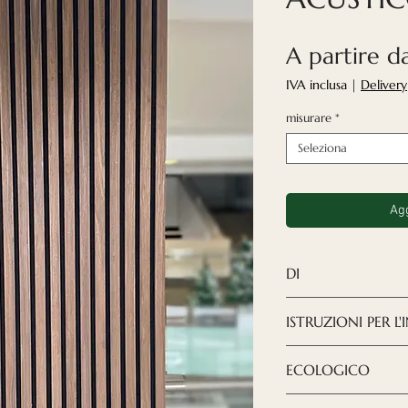
A partire 
IVA inclusa
|
Delivery
misurare
*
Seleziona
Agg
DI
I pannelli acusti
ISTRUZIONI PER L
una soluzione mo
il design che desi
SCARICA LE IST
ECOLOGICO
Abbiamo selezio
l'impiallacciatur
Cerchiamo di pre