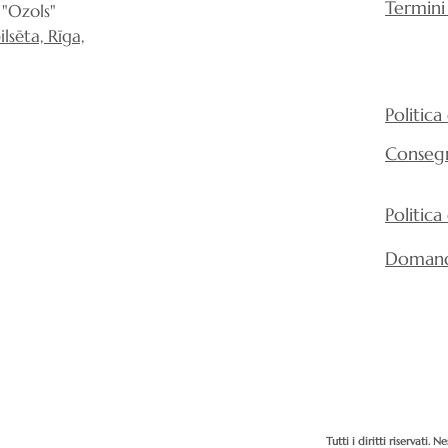
Termini
"Ozols"
lsēta, Rīga,
Politica
Conseg
Politica
Domand
Tutti i diritti riservati.