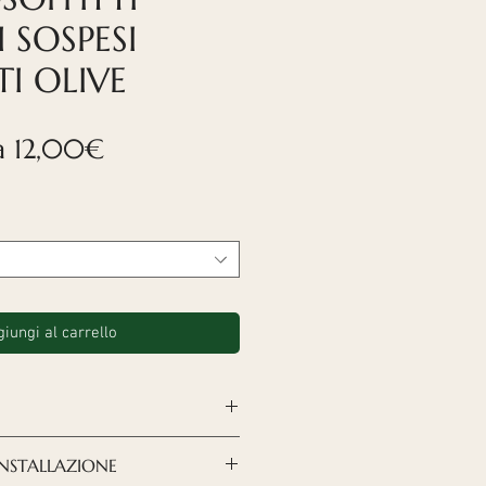
 SOSPESI
I OLIVE
Prezzo
da
12,00€
scontato
iungi al carrello
ci Nordeca
rappresentano
'INSTALLAZIONE
derna e raffinata per creare