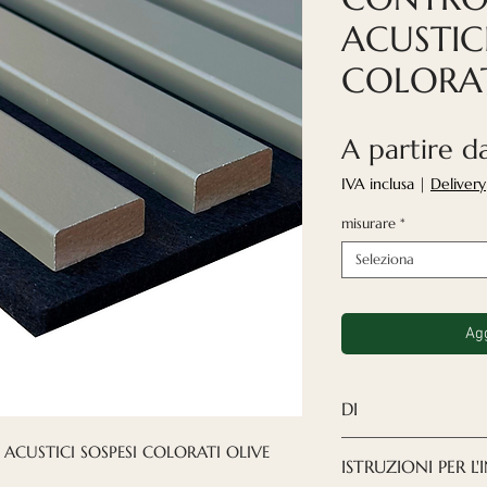
ACUSTICI
COLORAT
A partire 
IVA inclusa
|
Delivery
misurare
*
Seleziona
Agg
DI
I pannelli acusti
 ACUSTICI SOSPESI COLORATI OLIVE
ISTRUZIONI PER L
una soluzione mo