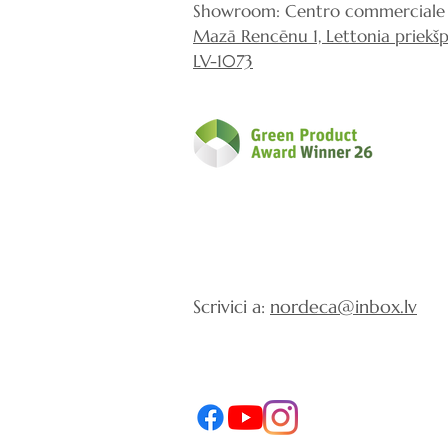
Showroom: Centro commerciale 
Mazā Rencēnu 1, Lettonia priekšpi
LV-1073
Scrivici a:
nordeca@inbox.lv