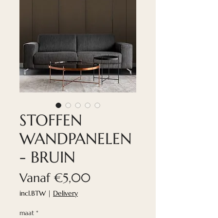
STOFFEN
WANDPANELEN
- BRUIN
Verkoopprijs
Vanaf
€5,00
incl.BTW
|
Delivery
maat
*