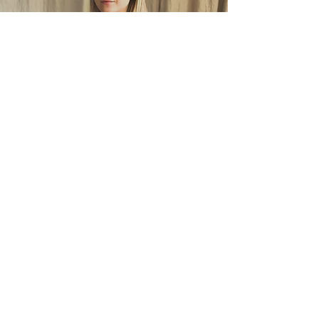
Aleksandra Jakovleva
Marketingmanager
Neem contact met ons op
Tel. Privémanager:
+371 27 112 609
Showroom: Winkelcentrum "Ozols"
Mazā Rencēnu 1, Latgales priekšpilsēta, Rīga,
LV-1073