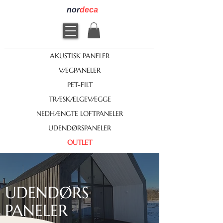
nor
deca
AKUSTISK PANELER
VÆGPANELER
PET-FILT
TRÆSKÆLGEVÆGGE
NEDHÆNGTE LOFTPANELER
UDENDØRSPANELER
OUTLET
UDENDØRS
PANELER