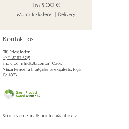
Salgspris
Fra
5,00 €
Moms Inkluderet
|
Delivery
Kontakt os
Tlf. Privat leder:
+371 27 112 609
Showroom: Indkøbscenter "Ozols"
Mazā Rencēnu 1, Latgales priekšpilsēta, Rīga,
LV-1073
Send os en e-mail:
nordeca@inbox.lv
Levering