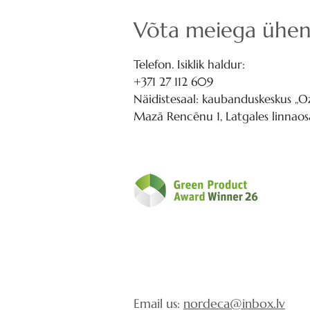
Võta meiega ühen
Telefon. Isiklik haldur:
+371 27 112 609
Näidistesaal: kaubanduskeskus „Oz
Mazā Rencēnu 1, Latgales linnaosa
Email us:
nordeca@inbox.lv