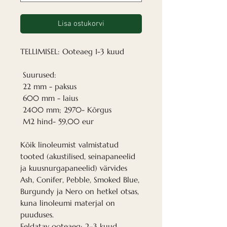
Lisa ostukorvi
TELLIMISEL: Ooteaeg 1-3 kuud
Suurused:
22 mm - paksus
600 mm - laius
2400 mm; 2970- Kõrgus
M2 hind- 59,00 eur
Kõik linoleumist valmistatud
tooted (akustilised, seinapaneelid
ja kuusnurgapaneelid) värvides
Ash, Conifer, Pebble, Smoked Blue,
Burgundy ja Nero on hetkel otsas,
kuna linoleumi materjal on
puuduses.
Eeldatav ooteaeg: 2–3 kuud.