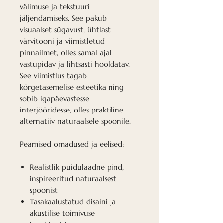
välimuse ja tekstuuri
jäljendamiseks. See pakub
visuaalset sügavust, ühtlast
värvitooni ja viimistletud
pinnailmet, olles samal ajal
vastupidav ja lihtsasti hooldatav.
See viimistlus tagab
kõrgetasemelise esteetika ning
sobib igapäevastesse
interjööridesse, olles praktiline
alternatiiv naturaalsele spoonile.
Peamised omadused ja eelised:
Realistlik puidulaadne pind,
inspireeritud naturaalsest
spoonist
Tasakaalustatud disaini ja
akustilise toimivuse