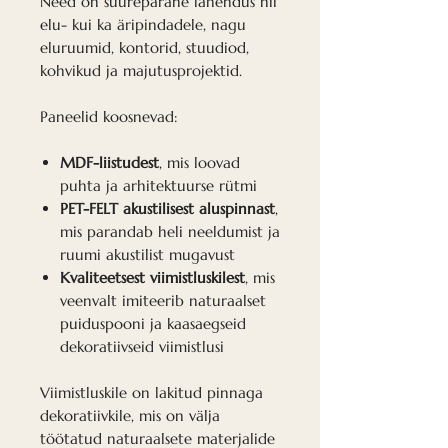
Need on suurepärane lahendus nii
elu- kui ka äripindadele, nagu
eluruumid, kontorid, stuudiod,
kohvikud ja majutusprojektid.
Paneelid koosnevad:
MDF-liistudest
, mis loovad
puhta ja arhitektuurse rütmi
PET-FELT akustilisest aluspinnast
,
mis parandab heli neeldumist ja
ruumi akustilist mugavust
Kvaliteetsest viimistluskilest
, mis
veenvalt imiteerib naturaalset
puiduspooni ja kaasaegseid
dekoratiivseid viimistlusi
Viimistluskile on lakitud pinnaga
dekoratiivkile, mis on välja
töötatud naturaalsete materjalide