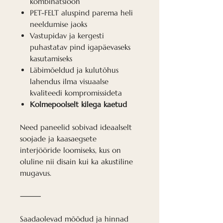
kombinatsioon
PET-FELT aluspind parema heli
neeldumise jaoks
Vastupidav ja kergesti
puhastatav pind igapäevaseks
kasutamiseks
Läbimõeldud ja kulutõhus
lahendus ilma visuaalse
kvaliteedi kompromissideta
Kolmepoolselt kilega kaetud
Need paneelid sobivad ideaalselt
soojade ja kaasaegsete
interjööride loomiseks, kus on
oluline nii disain kui ka akustiline
mugavus.
⸻
Saadaolevad mõõdud ja hinnad