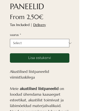
PANEELID
Sale
From
2,50€
Price
Tax Included
|
Delivery
suurus
*
Lisa ostukorvi
Akustilised liistpaneelid
viimistluskilega
Meie
akustilised liistpaneelid
on
loodud ühendama kaasaegset
esteetikat, akustilist toimivust ja
läbimõeldud materjalivalikuid.