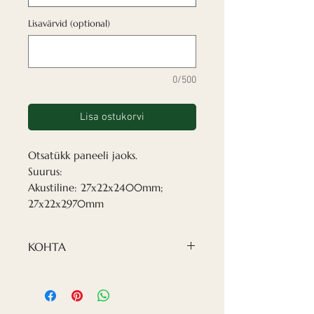
Lisavärvid (optional)
0/500
Lisa ostukorvi
Otsatükk paneeli jaoks.
Suurus:
Akustiline: 27х22х2400mm;
27х22х2970mm
KOHTA
Mis tahes värvi paneeli
lõpposa. Nii akustika kui ka
dekoratsiooni jaoks.