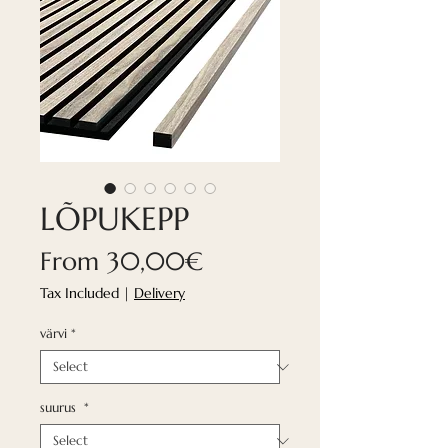
LÕPUKEPP
Sale
From
30,00€
Price
Tax Included
|
Delivery
värvi
*
suurus
*