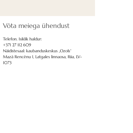
Kui soovite näha oma
kujundust terviklikuna, et teie
paneeli mõlemal küljel olid
Võta meiega ühendust
identsed osad, juhime teie
tähelepanu viimistlusosale, mis
Telefon. Isiklik haldur:
tuleb kleepida ülejäänud filcha
+371 27 112 609
või plaadi külge.
Näidistesaal: kaubanduskeskus „Ozols“
Soovitame kleepida
Mazā Rencēnu 1, Latgales linnaosa, Riia, LV-
1073
viimistlusosa ehitusliimiga
kõikidele külgpindadele.
Email us:
nordeca@inbox.lv
Delivery