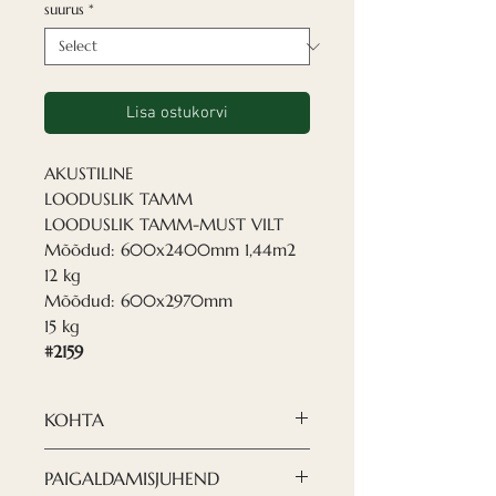
suurus
*
Lisa ostukorvi
AKUSTILINE
LOODUSLIK TAMM
LOODUSLIK TAMM-MUST VILT
Mõõdud: 600x2400mm 1,44m2
12 kg
Mõõdud: 600x2970mm
15 kg
#2159
KOHTA
Nordeca akustilised paneelid
PAIGALDAMISJUHEND
on kaasaegne ja viimistletud