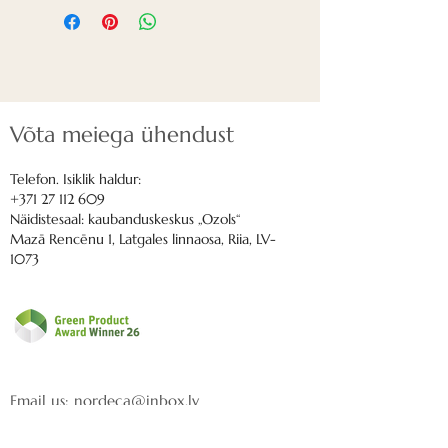
Võta meiega ühendust
Telefon. Isiklik haldur:
+371 27 112 609
Näidistesaal: kaubanduskeskus „Ozols“
Mazā Rencēnu 1, Latgales linnaosa, Riia, LV-
1073
Email us:
nordeca@inbox.lv
Delivery