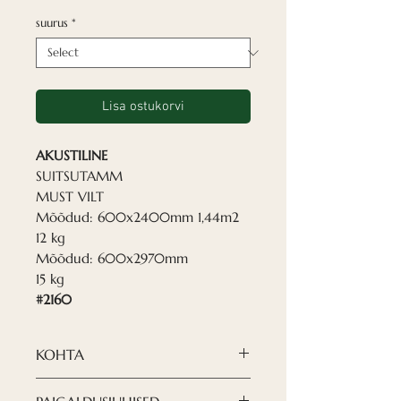
suurus
*
Lisa ostukorvi
AKUSTILINE
SUITSUTAMM
MUST VILT
Mõõdud: 600x2400mm 1,44m2
12 kg
Mõõdud: 600x2970mm
15 kg
#2160
KOHTA
Nordeca akustilised paneelid