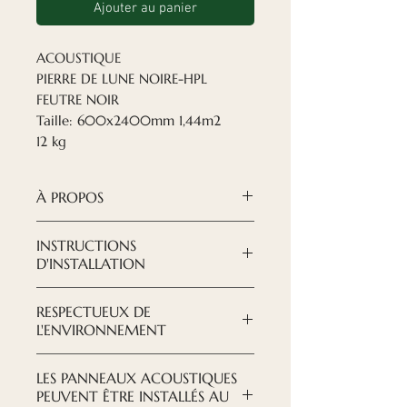
Ajouter au panier
ACOUSTIQUE
PIERRE DE LUNE NOIRE-HPL
FEUTRE NOIR
Taille: 600x2400mm 1,44m2
12 kg
À PROPOS
Les panneaux acoustiques
INSTRUCTIONS
Nordeca
sont une solution
D'INSTALLATION
moderne et raffinée lorsqu'il
TÉLÉCHARGER LES
s'agit de créer le design que
RESPECTUEUX DE
INSTRUCTIONS ICI
vous souhaitez voir.
L'ENVIRONNEMENT
La surface des lattes est
Nous essayons de prendre soin
laminée avec du HPL haute
LES PANNEAUX ACOUSTIQUES
de notre environnement, tant
résistance qui présente une
PEUVENT ÊTRE INSTALLÉS AU