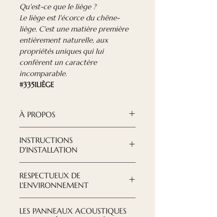
Qu'est-ce que le liège ?
Le liège est l'écorce du chêne-
liège. C'est une matière première
entièrement naturelle, aux
propriétés uniques qui lui
confèrent un caractère
incomparable.
#3351LIÈGE
À PROPOS
Les panneaux acoustiques en
INSTRUCTIONS
liège sont une solution
D'INSTALLATION
acoustique doublement
TÉLÉCHARGER LES
efficace et particulièrement
RESPECTUEUX DE
INSTRUCTIONS ICI
élégante. Ils sont parfaits pour
L'ENVIRONNEMENT
tout bureau, étude et autre
Nous essayons de prendre soin
local commercial.
LES PANNEAUX ACOUSTIQUES
de notre environnement, tant