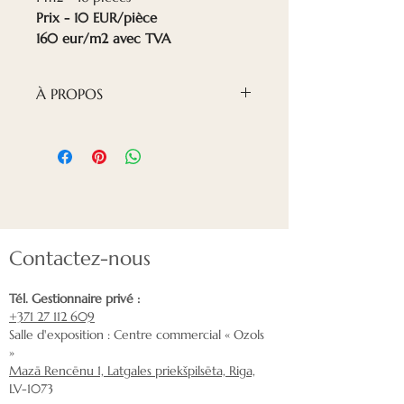
Prix - 10 EUR/pièce
160 eur/m2 avec TVA
À PROPOS
Les losanges en placage sont
une tendance en décoration
intérieure.
Rafraîchissez votre mur avec
notre nouveau produit :
Contactez-nous
losange décoratif en bois.
Chaque losange a été fabriqué
Tél. Gestionnaire privé :
à la main par nos artisans.
+371 27 112 609
La forme du losange est à la
Salle d'exposition : Centre commercial « Ozols
fois géométrique et
»
Mazā Rencēnu 1, Latgales priekšpilsēta, Riga,
minimaliste, elle est
LV-1073
responsable de la dynamique