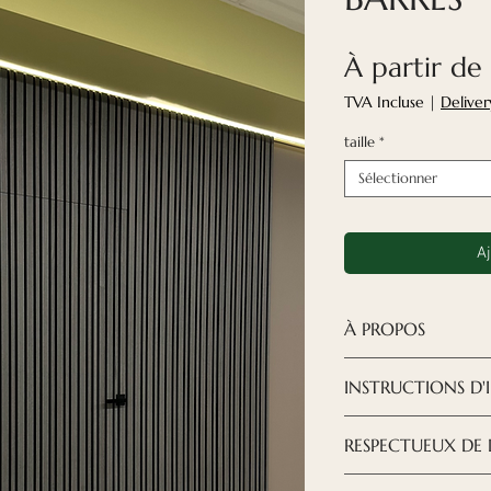
À partir de
TVA Incluse
|
Deliver
taille
*
Sélectionner
Aj
À PROPOS
Les panneaux ac
INSTRUCTIONS D'
solution moderne e
créer le design q
TÉLÉCHARGER LE
RESPECTUEUX DE
Nous avons spéci
manière à ce qu'i
Nous essayons de