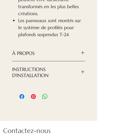
transformés en les plus belles
créations.
Les panneaux sont montés sur
le système de profilés pour
plafonds suspendus T-24
À PROPOS
Poids (par pièce)
INSTRUCTIONS
0,3 kg
D'INSTALLATION
Matériel
Les panneaux sont montés sur
Feutre PET
le système de profilés pour
Tailles
plafonds suspendus T-24
600x600x9mm
Classe d'inflammabilité
B1
Contactez-nous