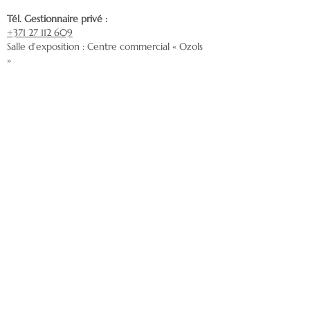
Tél. Gestionnaire privé :
+371 27 112 609
Salle d'exposition : Centre commercial « Ozols
»
Mazā Rencēnu 1, Latgales priekšpilsēta, Riga,
LV-1073
Envoyez-nous un courriel :
nordeca@inbox.lv
Livraison
Service client