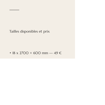
⸻
Tailles disponibles et prix
• 18 x 2700 × 600 mm — 49 €
INSTRUCTIONS
D'INSTALLATION
TÉLÉCHARGER LES
ÉCOLOGIQUE
INSTRUCTIONS ICI
Nous nous efforçons de
LES PANNEAUX ACOUSTIQUES
préserver l'environnement : la
PEUVENT ÊTRE INSTALLÉS AU