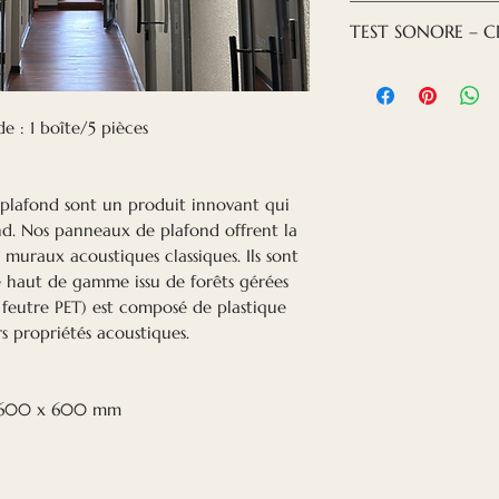
à un bricoleur. Ens
des panneaux et n
Les panneaux aco
TEST SONORE – C
les panneaux, don
matériaux recycl
toute pièce sujett
x 600 x 600 m
acoustique (feutr
acoustique en pla
D'après les graph
bouteilles en pla
ondes sonores et 
acoustiques sont 
l'intérieur. De ma
 : 1 boîte/5 pièces
sur une large pl
ainsi minimisé.
à 2000 Hz. Concrè
atténuent aussi bi
plafond sont un produit innovant qui
Les conversations 
nd. Nos panneaux de plafond offrent la
ambiants habitue
uraux acoustiques classiques. Ils sont
et 2000 Hz, et, t
 haut de gamme issu de forêts gérées
c'est précisément
 feutre PET) est composé de plastique
panneaux acoustiq
rs propriétés acoustiques.
performants.
Le test acoustique
x 600 x 600 mm
des panneaux acou
bande de 45 mm, 
derrière les pann