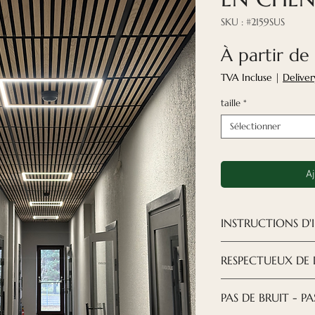
SKU : #2159SUS
À partir de
TVA Incluse
|
Deliver
taille
*
Sélectionner
Aj
INSTRUCTIONS D'
L'installation des
RESPECTUEUX DE
avec un plafond 
pouvez consulter l
ÉCO-RESPONSABLE
PAS DE BRUIT - PA
plafond suspendu
préserver l'envir