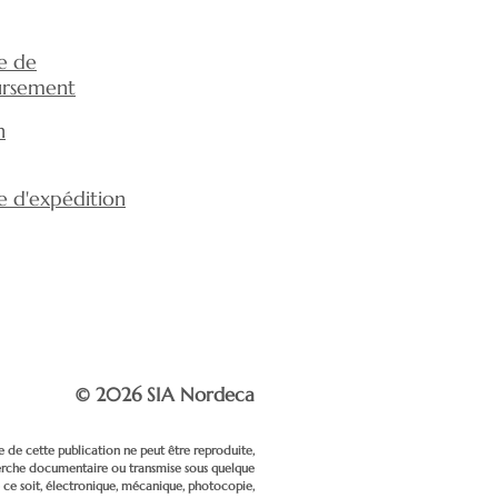
ue de
rsement
n
ue d'expédition
© 2026 SIA Nordeca
e de cette publication ne peut être reproduite,
erche documentaire ou transmise sous quelque
e soit, électronique, mécanique, photocopie,