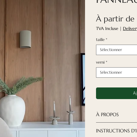
À partir de
TVA Incluse
|
Deliver
taille
*
Sélectionner
verni
*
Sélectionner
Aj
À PROPOS
✓Verni
INSTRUCTIONS D'
Nos panneaux mu