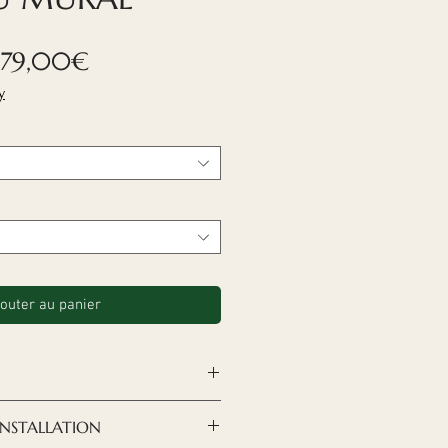
Prix
79,00€
promotionnel
y
outer au panier
INSTALLATION
raux en bois sont un