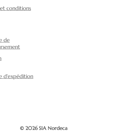
ages, de la saleté et de la
et conditions
ue de
rsement
n
ue d'expédition
© 2026 SIA Nordeca