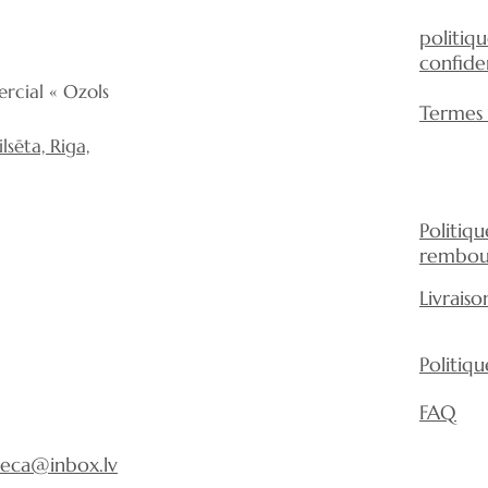
politiq
confiden
rcial « Ozols
Termes 
sēta, Riga,
Politiq
rembou
Livraiso
Politiq
FAQ
eca@inbox.lv