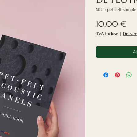
SKU : pet-felt-sampl
Pri
10,00 €
TVA Incluse
|
Deliver
Aj