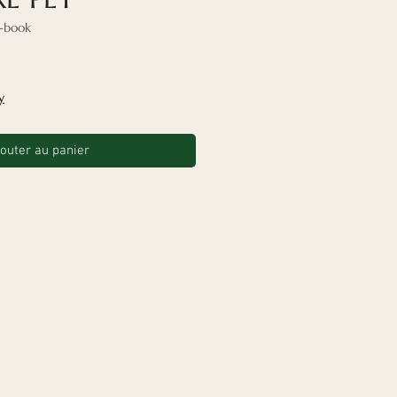
e-book
x
y
outer au panier