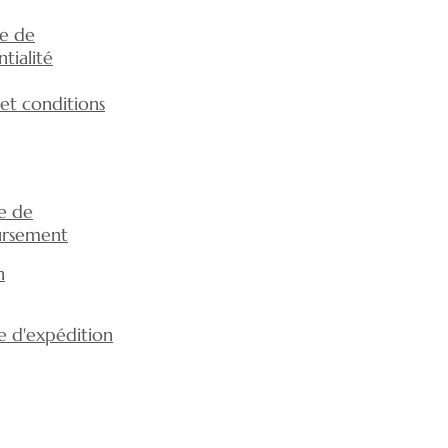
ue de
tialité
et conditions
ue de
rsement
n
ue d'expédition