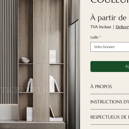
À partir de
TVA Incluse
|
Deliver
taille
*
Sélectionner
Aj
À PROPOS
Les panneaux ac
INSTRUCTIONS D'
constituent une 
pour créer le des
TÉLÉCHARGER LE
RESPECTUEUX DE
Avec nos nouvea
vous pouvez crée
Nous essayons de