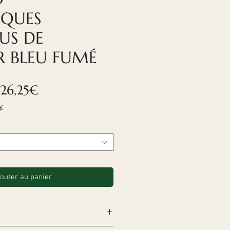
IQUES
US DE
 BLEU FUMÉ
Prix
26,25€
promotionnel
y
outer au panier