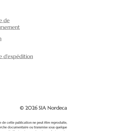
votre santé.
ue de
rsement
n
ue d'expédition
© 2026 SIA Nordeca
e de cette publication ne peut être reproduite,
erche documentaire ou transmise sous quelque