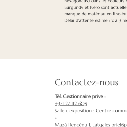
hexagonaux) dans les couleurs A
Burgundy et Nero sont actuelle
manque de matériau en linoléu
Délai d'attente estimé : 2 à 3 mo
Contactez-nous
Tél. Gestionnaire privé :
+371 27 112 609
Salle d'exposition : Centre comme
»
Mazā Rencēnu 1, Latgales priekšpil