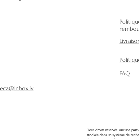
importante pour 
Voir le schéma
Politiq
rembou
Livraiso
Politiq
FAQ
eca@inbox.lv
Tous droits réservés. Aucune parti
stockée dans un système de rech