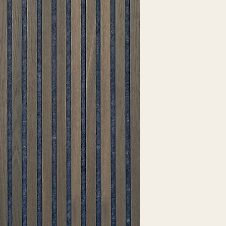
ondes sonores et 
panneau acoustiqu
l'intérieur.
En général, le son
Le test acoustiqu
Les possibilités s
sur des panneaux 
des dimensions sta
bande de 45 mm a
de les découper e
derrière les pann
spécifique.
l'importance si v
Il est possible d
mauvaise acousti
une scie, et du f
Au bureau, cela 
utile car un env
rendra les employ
efficaces. Des r
montré que les r
bonne acoustique
chaque client que
mauvaise acoustiq
création d'un bo