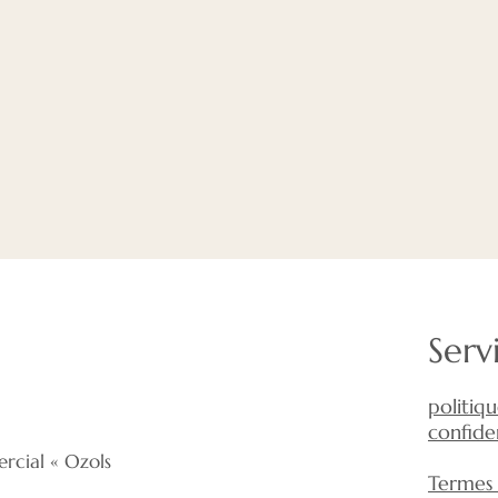
Serv
politiq
confiden
rcial « Ozols
Termes 