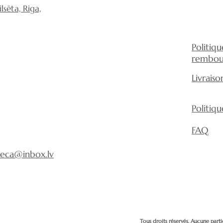
sēta, Riga,
Politiq
rembou
Livraiso
Politiq
FAQ
eca@inbox.lv
Tous droits réservés. Aucune parti