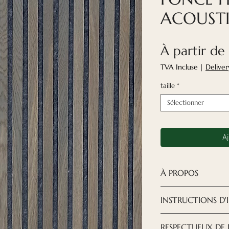
ACOUST
À partir de
TVA Incluse
|
Deliver
taille
*
Sélectionner
Aj
À PROPOS
Les panneaux ac
INSTRUCTIONS D'
solution moderne e
créer le design q
TÉLÉCHARGER LE
RESPECTUEUX DE