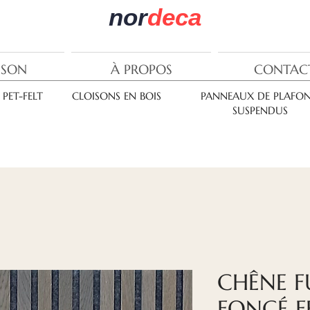
nor
deca
ISON
À PROPOS
CONTAC
PET-FELT
CLOISONS EN BOIS
PANNEAUX DE PLAFO
SUSPENDUS
CHÊNE F
FONCÉ F