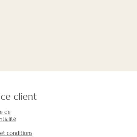
ice client
ue de
tialité
et conditions