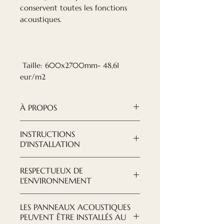
conservent toutes les fonctions
acoustiques.
Taille: 600x2700mm- 48,61
eur/m2
À PROPOS
Les panneaux acoustiques
INSTRUCTIONS
Nordeca
sont une solution
D'INSTALLATION
moderne et raffinée lorsqu'il
TÉLÉCHARGER LES
s'agit de créer le design que
RESPECTUEUX DE
INSTRUCTIONS ICI
vous souhaitez voir.
L'ENVIRONNEMENT
Avec nos nouveaux panneaux
Nous essayons de prendre soin
en film PVC, vous pouvez créer
LES PANNEAUX ACOUSTIQUES
de notre environnement, tant
un design complètement
PEUVENT ÊTRE INSTALLÉS AU