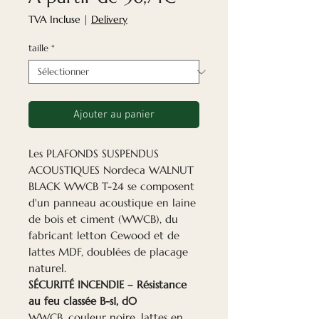
promotionnel
TVA Incluse
|
Delivery
taille
*
Ajouter au panier
Les PLAFONDS SUSPENDUS
ACOUSTIQUES Nordeca WALNUT
BLACK WWCB T-24
se composent
d'un panneau acoustique en laine
de bois et ciment (WWCB), du
fabricant letton Cewood et de
lattes MDF, doublées de placage
naturel.
SÉCURITÉ INCENDIE – Résistance
au feu classée B-s1, d0
WWCB, couleur noire, lattes en