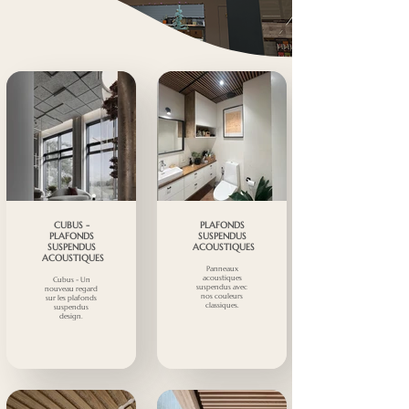
CUBUS -
PLAFONDS
PLAFONDS
SUSPENDUS
SUSPENDUS
ACOUSTIQUES
ACOUSTIQUES
Panneaux
acoustiques
Cubus - Un
suspendus avec
nouveau regard
nos couleurs
sur les plafonds
classiques.
suspendus
design.