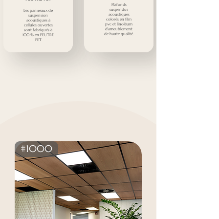
Plafonds
suspendus
Les panneaux de
acoustiques
suspension
colorés en film
acoustiques à
pvc et linoléum
cellules ouvertes
d'ameublement
sont fabriqués à
de haute qualité.
100 % en FEUTRE
PET
#1000