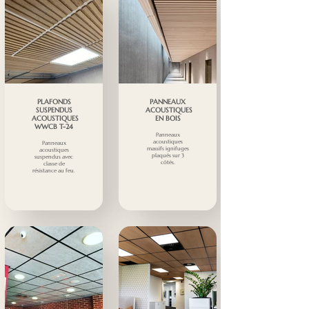
PLAFONDS
PANNEAUX
SUSPENDUS
ACOUSTIQUES
ACOUSTIQUES
EN BOIS
WWCB T-24
Panneaux
acoustiques
Panneaux
massifs ignifuges
acoustiques
plaqués sur 3
suspendus avec
côtés.
classe de
résistance au feu.