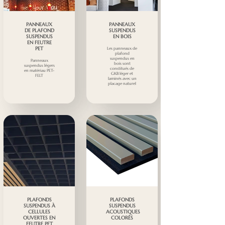
PANNEAUX
PANNEAUX
DE PLAFOND
SUSPENDUS
SUSPENDUS
EN BOIS
EN FEUTRE
PET
Les panneaux de
plafond
suspendus en
Panneaux
bois sont
suspendus légers
constitués de
en matériau PET-
GKB léger et
FELT
laminés avec un
placage naturel
PLAFONDS
PLAFONDS
SUSPENDUS À
SUSPENDUS
CELLULES
ACOUSTIQUES
OUVERTES EN
COLORÉS
FEUTRE PET