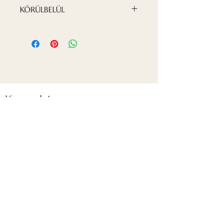
profilrendszerre vannak
B-s1, d0 tűzállósági besorolás
KÖRÜLBELÜL
felszerelve.
A Nordeca fa álmennyezeti
panelek könnyű gipszkartonból
(GKB) állnak, természetes
furnérral laminálva és két
rétegben speciális lakkal
bevonva.
Kapcsolat
Tel.: Magánmenedzser:
+371 27 112 609
Bemutatóterem: "Ozols" bevásárlóközpont
Mazā Rencēnu 1, Latgales priekšpilsēta, Rīga,
LV-1073