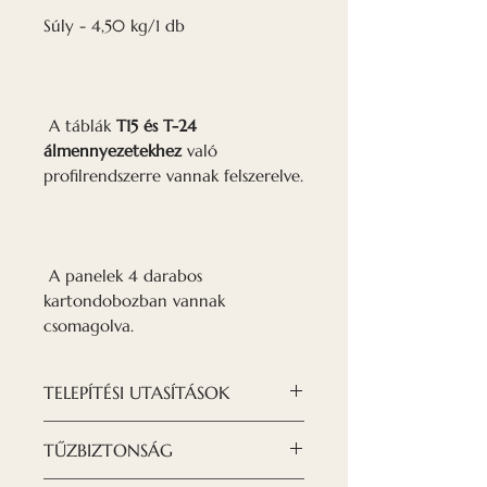
Súly - 4,50 kg/1 db
A táblák
T15 és T-24
álmennyezetekhez
való
profilrendszerre vannak felszerelve.
A panelek 4 darabos
kartondobozban vannak
csomagolva.
TELEPÍTÉSI UTASÍTÁSOK
A táblák
T15 és T-24
TŰZBIZTONSÁG
álmennyezetekhez
való