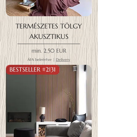
TERMÉSZETES TÖLGY
AKUSZTIKUS
Akciós ár
min.
2,50 EUR
ÁFA beleértve
|
Delivery
BESTSELLER #2131