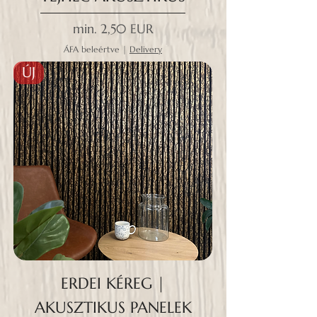
Akciós ár
min.
2,50 EUR
ÁFA beleértve
|
Delivery
ÚJ
ERDEI KÉREG |
AKUSZTIKUS PANELEK