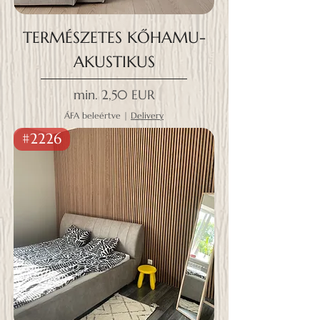
TERMÉSZETES KŐHAMU-
AKUSTIKUS
Akciós ár
min.
2,50 EUR
ÁFA beleértve
|
Delivery
#2226