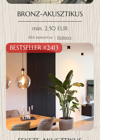
BRONZ-AKUSZTIKUS
Akciós ár
min.
2,50 EUR
ÁFA beleértve
|
Delivery
BESTSELLER #2413