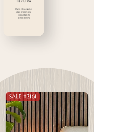
IN PIETRA
Pannelli acustici
che imitano la
consistenza
della pietra
SALE #2161