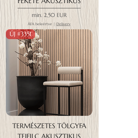
FEKETE AKUSZTIKUS
Akciós ár
min.
2,50 EUR
ÁFA beleértve
|
Delivery
ÚJ #3351
TERMÉSZETES TÖLGYFA
TEJFILC AKUSZTIKUS