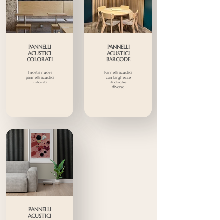
PANNELLI
PANNELLI
ACUSTICI
ACUSTICI
COLORATI
BARCODE
I nostri nuovi
Pannelli acustici
pannelli acustici
con larghezze
colorati
di doghe
diverse
PANNELLI
ACUSTICI