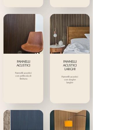
PANNELLI
PANNELLI
ACUSTICI
ACUSTICI
LARGHI
Pannelli acustici
con pellicola di
Pannelli acustici
finitura
con doghe
larghe