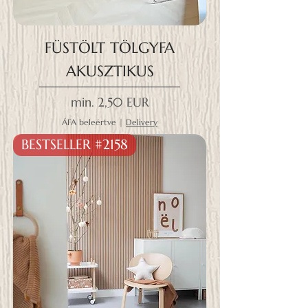
FÜSTÖLT TÖLGYFA
AKUSZTIKUS
Akciós ár
min.
2,50 EUR
ÁFA beleértve
|
Delivery
BESTSELLER #2158