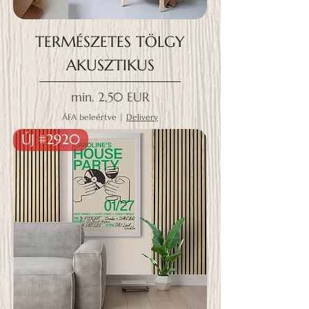
TERMÉSZETES TÖLGY
AKUSZTIKUS
Akciós ár
min.
2,50 EUR
ÁFA beleértve
|
Delivery
ÚJ #2920