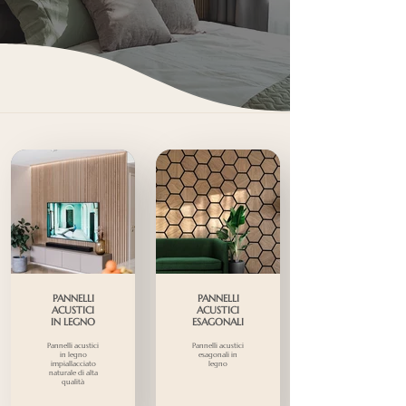
PANNELLI
PANNELLI
ACUSTICI
ACUSTICI
IN LEGNO
ESAGONALI
Pannelli acustici
Pannelli acustici
in legno
esagonali in
impiallacciato
legno
naturale di alta
qualità