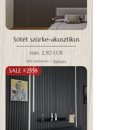
Sötét szürke-akusztikus
Akciós ár
min.
2,50 EUR
ÁFA beleértve
|
Delivery
SALE #2558