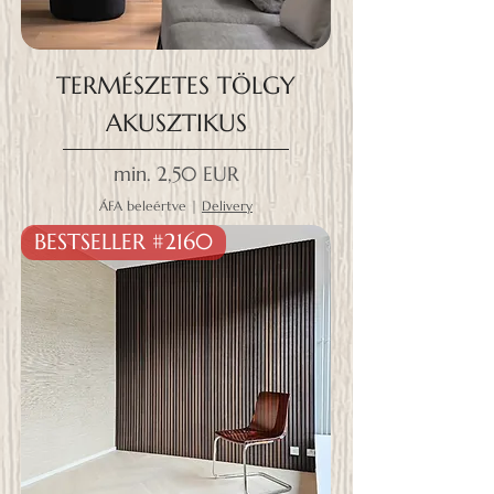
TERMÉSZETES TÖLGY
AKUSZTIKUS
Akciós ár
min.
2,50 EUR
ÁFA beleértve
|
Delivery
BESTSELLER #2160