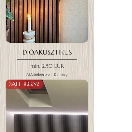
DIÓAKUSZTIKUS
Akciós ár
min.
2,50 EUR
ÁFA beleértve
|
Delivery
SALE #2232