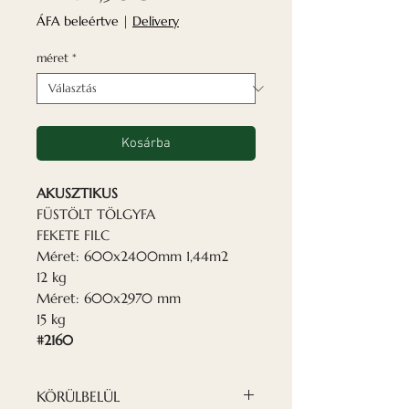
ár
ÁFA beleértve
|
Delivery
méret
*
Kosárba
AKUSZTIKUS
FÜSTÖLT TÖLGYFA
FEKETE FILC
Méret: 600x2400mm 1,44m2
12 kg
Méret: 600x2970 mm
15 kg
#2160
KÖRÜLBELÜL