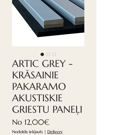
ARTIC GREY -
KRĀSAINIE
PAKARAMO
AKUSTISKIE
GRIESTU PANEĻI
Izpārdošanas
No
12,00€
cena
Nodoklis iekļauts
|
Delivery