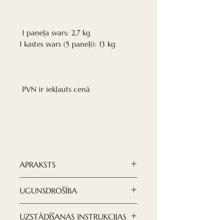
1 paneļa svars: 2,7 kg
1 kastes svars (5 paneļi): 13 kg
PVN ir iekļauts cenā
APRAKSTS
Nordeca akustiskie paneļi ir
UGUNSDROŠĪBA
moderns un izsmalcināts
risinājums jūsu vēlamā dizaina
UGUNSDROŠĪBA –
UZSTĀDĪŠANAS INSTRUKCIJAS