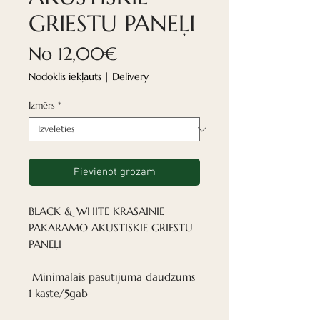
GRIESTU PANEĻI
Izpārdošanas
No
12,00€
cena
Nodoklis iekļauts
|
Delivery
Izmērs
*
Pievienot grozam
BLACK & WHITE KRĀSAINIE
PAKARAMO AKUSTISKIE GRIESTU
PANEĻI
Minimālais pasūtījuma daudzums
1 kaste/5gab