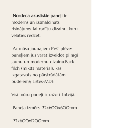
Nordeca akustiskie paneļi
ir
moderns un izsmalcināts
risinājums, lai radītu dizainu, kuru
vēlaties redzēt.
Ar mūsu jaunajiem PVC plēves
paneļiem jūs varat izveidot pilnīgi
jaunu un modernu dizainu.Back-
filch (mīksts materiāls, kas
izgatavots no pārstrādātām
pudelēm); Līstes-MDF.
Visi mūsu paneļi ir ražoti Latvijā.
Paneļa izmērs: 22x600x600mm
22x600х1200mm