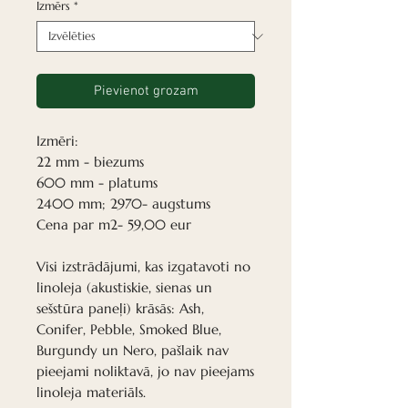
Izmērs
*
Pievienot grozam
Izmēri:
22 mm - biezums
600 mm - platums
2400 mm; 2970- augstums
Cena par m2- 59,00 eur
Visi izstrādājumi, kas izgatavoti no
linoleja (akustiskie, sienas un
sešstūra paneļi) krāsās: Ash,
Conifer, Pebble, Smoked Blue,
Burgundy un Nero, pašlaik nav
pieejami noliktavā, jo nav pieejams
linoleja materiāls.