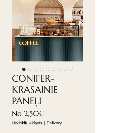
CONIFER-
KRĀSAINIE
PANEĻI
Izpārdošanas
No
2,50€
cena
Nodoklis iekļauts
|
Delivery