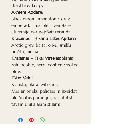
riekstkoks, korķis.
Akmens Apdare:
Black moon, lunar stone, grey
emperador marble, riven slate,
alumīnija nerūsējošais tērauds.
Krāsainas – 3-Sānu Līstes Apdare:
Arctic grey, balta, olīvu, smilšu
pelēka, melna.
Krāsainas – Tikai Virsējais Slānis:
Ash, pebble, nero, conifer, smoked
blue.
Līstes Veidi:
Klasiskā, plata, svītrkods.
Mēs ar prieku palīdzēsim izveidot
pielāgotus paraugus, kas atbilst
tavam unikālajam stilam!