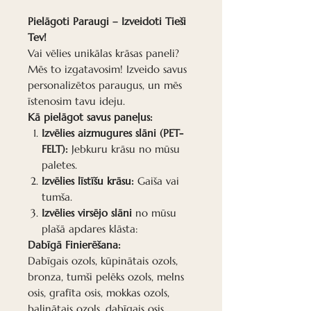
Pielāgoti Paraugi – Izveidoti Tieši
Tev!
Vai vēlies unikālas krāsas paneli?
Mēs to izgatavosim! Izveido savus
personalizētos paraugus, un mēs
īstenosim tavu ideju.
Kā pielāgot savus paneļus:
Izvēlies aizmugures slāni (PET-
FELT):
Jebkuru krāsu no mūsu
paletes.
Izvēlies līstīšu krāsu:
Gaiša vai
tumša.
Izvēlies virsējo slāni
no mūsu
plašā apdares klāsta:
Dabīgā Finierēšana:
Dabīgais ozols, kūpinātais ozols,
bronza, tumši pelēks ozols, melns
osis, grafīta osis, mokkas ozols,
balinātais ozols, dabīgais osis,