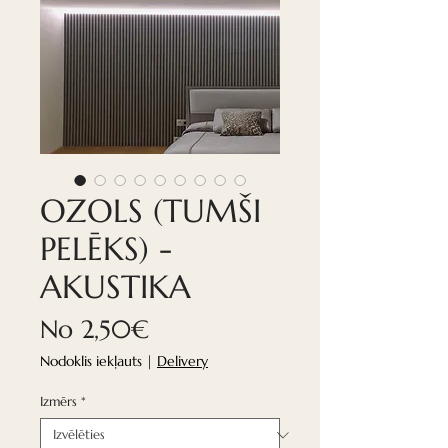
OZOLS (TUMŠI
PELĒKS) -
AKUSTIKA
Izpārdošanas
No
2,50€
cena
Nodoklis iekļauts
|
Delivery
Izmērs
*