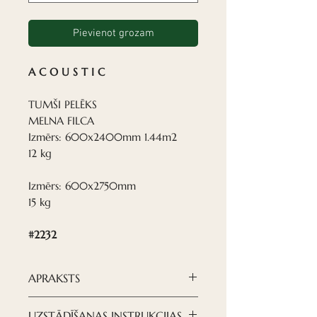
Pievienot grozam
A C O U S T I C
TUMŠI PELĒKS
MELNA FILCA
Izmērs: 600x2400mm 1.44m2
12 kg
Izmērs: 600x2750mm
15 kg
#2232
APRAKSTS
Nordeca akustiskie paneļi ir
UZSTĀDĪŠANAS INSTRUKCIJAS