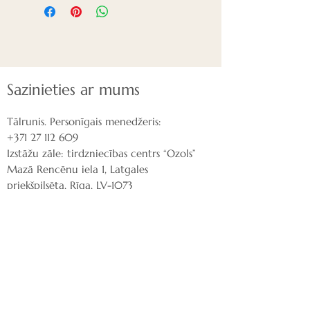
Sazinieties ar mums
Tālrunis. Personīgais menedžeris:
+371 27 112 609
Izstāžu zāle: tirdzniecības centrs “Ozols”
Mazā Rencēnu iela 1, Latgales
priekšpilsēta, Rīga, LV-1073
Rakstiet mums:
nordeca@inbox.lv
Piegāde