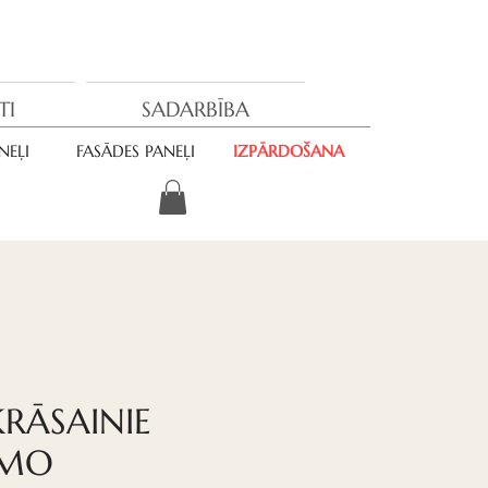
TI
SADARBĪBA
NEĻI
FASĀDES PANEĻI
IZPĀRDOŠANA
KRĀSAINIE
AMO