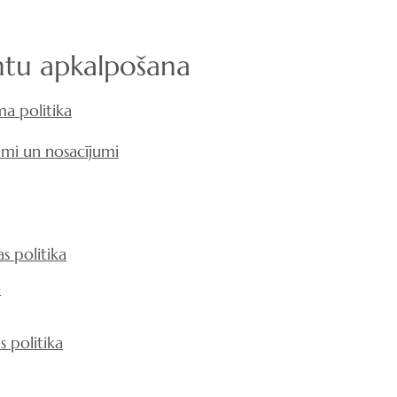
ntu apkalpošana
ma politika
mi un nosacījumi
s politika
e
s politika