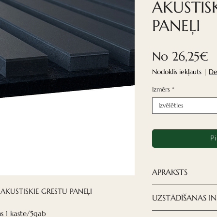
AKUSTIS
PANEĻI
I
No
26,25€
c
Nodoklis iekļauts
|
De
Izmērs
*
Izvēlēties
P
APRAKSTS
Nordeca akustiski
AKUSTISKIE GRESTU PANEĻI
UZSTĀDĪŠANAS IN
izsmalcināts risi
 1 kaste/5gab
rādīšanai.
Griestu plākšņu u