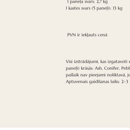
1 paneļa svars: 2,7 kg
1 kastes svars (5 paneļi): 13 kg
PVN ir iekļauts cenā
Visi izstrādājumi, kas izgatavoti 
paneļi) krāsās: Ash, Conifer, P
pašlaik nav pieejami noliktavā, j
Aptuvenais gaidīšanas laiks: 2–3