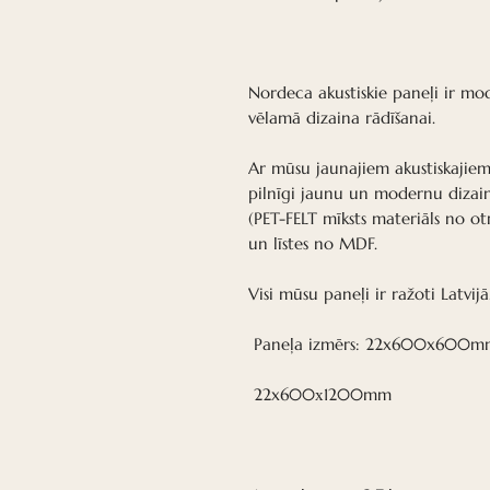
Nordeca akustiskie paneļi ir mod
vēlamā dizaina rādīšanai.
Ar mūsu jaunajiem akustiskajiem
pilnīgi jaunu un modernu dizainu
(PET-FELT mīksts materiāls no o
un līstes no MDF.
Visi mūsu paneļi ir ražoti Latvijā
Paneļa izmērs: 22x600x600m
22x600х1200mm