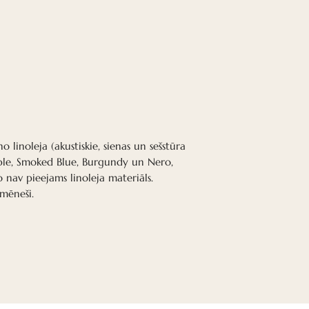
patiešām ir nozīme
Tas var būt ļoti no
akustiskā vide pa
un efektīvākus. Pē
restorānos ar labu
ienākumi, nekā res
Citiem vārdiem sa
radīšana ir svarīga
no linoleja (akustiskie, sienas un sešstūra
Skatīt diagramm
ebble, Smoked Blue, Burgundy un Nero,
o nav pieejams linoleja materiāls.
 mēneši.