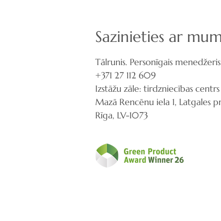
Sazinieties ar mum
Tālrunis. Personīgais menedžeris
+371 27 112 609
Izstāžu zāle: tirdzniecības centrs
Mazā Rencēnu iela 1, Latgales pr
Rīga, LV-1073