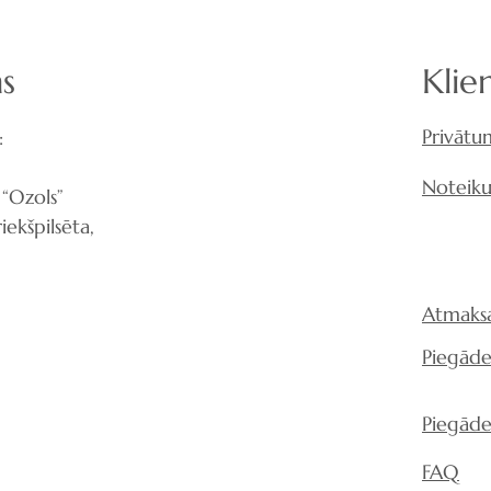
s
Klie
Privātu
:
Noteiku
 “Ozols”
iekšpilsēta,
Atmaksa
Piegād
Piegāde
FAQ