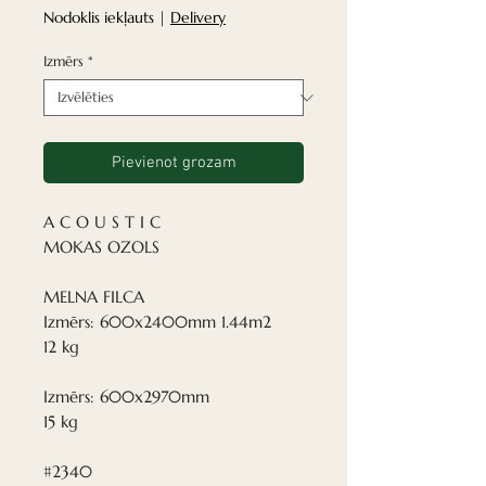
cena
Nodoklis iekļauts
|
Delivery
Izmērs
*
Pievienot grozam
A C O U S T I C
MOKAS OZOLS
MELNA FILCA
Izmērs: 600x2400mm 1.44m2
12 kg
Izmērs: 600x2970mm
15 kg
#2340