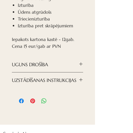
Izturība
Ūdens atgrūdošs
Triecienizturība
Izturība pret skrāpējumiem
Iepakots kartona kastē - 12gab.
Cena 15 eur/gab ar PVN
UGUNS DROŠĪBA
Ugunsizturības klasifikācija B-s1,
UZSTĀDĪŠANAS INSTRUKCIJAS
d0
UZSTĀDĪŠANAS INSTRUKCIJAS
- Plātnes tiek montētas uz
piekaramo griestu T-15 un T-24
profilu sistēmas.