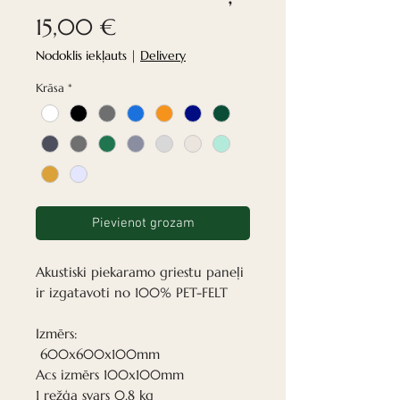
Cena
15,00 €
Nodoklis iekļauts
|
Delivery
Krāsa
*
Pievienot grozam
Akustiski piekaramo griestu paneļi
ir izgatavoti no 100% PET-FELT
Izmērs:
600x600x100mm
Acs izmērs 100x100mm
1 režģa svars 0,8 kg