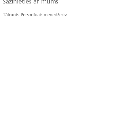
Sazinieties ar mums
Tālrunis. Personīgais menedžeris:
+371 27 112 609
Izstāžu zāle: tirdzniecības centrs “Ozols”
Mazā Rencēnu iela 1, Latgales
priekšpilsēta, Rīga, LV-1073
Rakstiet mums:
nordeca@inbox.lv
Piegāde
Klientu apkalpošana